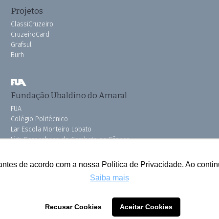
Projetos
ClassiCruzeiro
CruzeiroCard
Grafsul
Burh
Fundação Ubaldino do Amaral
FUA
Colégio Politécnico
Lar Escola Monteiro Lobato
Liga Sorocabana de Combate ao Câncer
Vila dos Velhinhos
Pink do Bem OSSEL
antes de acordo com a nossa Política de Privacidade. Ao cont
Saiba mais
Todos os direitos reservados © 2025 Cruzeiro do Sul
Recusar Cookies
Aceitar Cookies