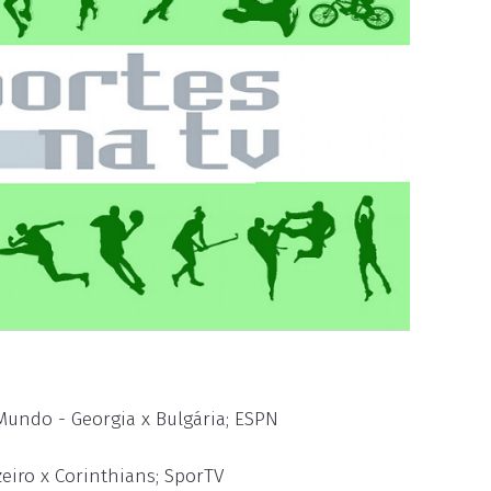
 Mundo - Georgia x Bulgária; ESPN
eiro x Corinthians; SporTV