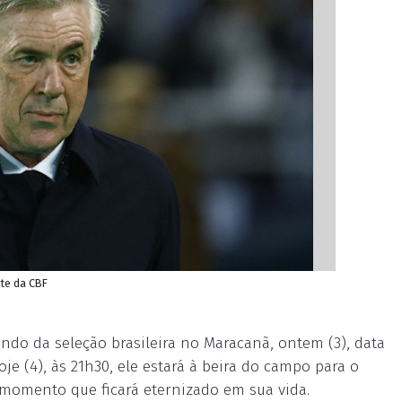
ite da CBF
ando da seleção brasileira no Maracanã, ontem (3), data
e (4), às 21h30, ele estará à beira do campo para o
 momento que ficará eternizado em sua vida.