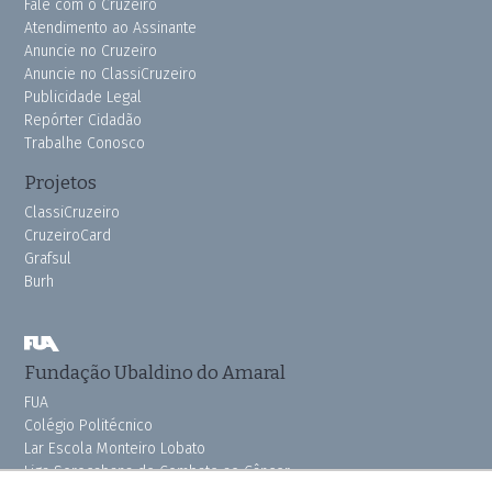
Fale com o Cruzeiro
Atendimento ao Assinante
Anuncie no Cruzeiro
Anuncie no ClassiCruzeiro
Publicidade Legal
Repórter Cidadão
Trabalhe Conosco
Projetos
ClassiCruzeiro
CruzeiroCard
Grafsul
Burh
Fundação Ubaldino do Amaral
FUA
Colégio Politécnico
Lar Escola Monteiro Lobato
Liga Sorocabana de Combate ao Câncer