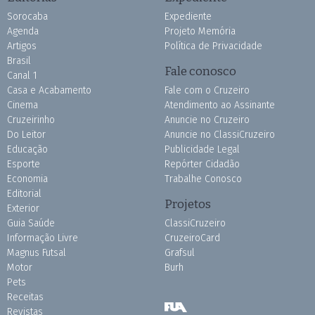
Sorocaba
Expediente
Agenda
Projeto Memória
Artigos
Política de Privacidade
Brasil
Fale conosco
Canal 1
Casa e Acabamento
Fale com o Cruzeiro
Cinema
Atendimento ao Assinante
Cruzeirinho
Anuncie no Cruzeiro
Do Leitor
Anuncie no ClassiCruzeiro
Educação
Publicidade Legal
Esporte
Repórter Cidadão
Economia
Trabalhe Conosco
Editorial
Projetos
Exterior
Guia Saúde
ClassiCruzeiro
Informação Livre
CruzeiroCard
Magnus Futsal
Grafsul
Motor
Burh
Pets
Receitas
Revistas