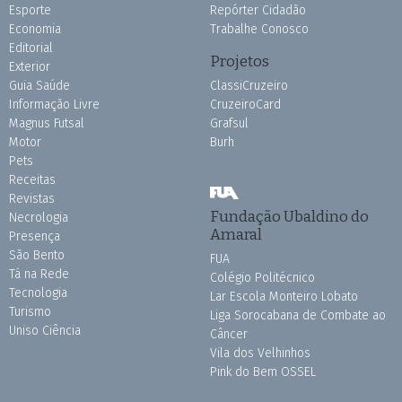
Esporte
Repórter Cidadão
Economia
Trabalhe Conosco
Editorial
Projetos
Exterior
Guia Saúde
ClassiCruzeiro
Informação Livre
CruzeiroCard
Magnus Futsal
Grafsul
Motor
Burh
Pets
Receitas
Revistas
Fundação Ubaldino do
Necrologia
Amaral
Presença
São Bento
FUA
Tá na Rede
Colégio Politécnico
Tecnologia
Lar Escola Monteiro Lobato
Turismo
Liga Sorocabana de Combate ao
Uniso Ciência
Câncer
Vila dos Velhinhos
Pink do Bem OSSEL