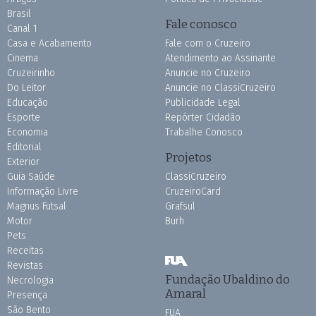
Brasil
Fale conosco
Canal 1
Casa e Acabamento
Fale com o Cruzeiro
Cinema
Atendimento ao Assinante
Cruzeirinho
Anuncie no Cruzeiro
Do Leitor
Anuncie no ClassiCruzeiro
Educação
Publicidade Legal
Esporte
Repórter Cidadão
Economia
Trabalhe Conosco
Editorial
Projetos
Exterior
Guia Saúde
ClassiCruzeiro
Informação Livre
CruzeiroCard
Magnus Futsal
Grafsul
Motor
Burh
Pets
Receitas
Revistas
Fundação Ubaldino do
Necrologia
Amaral
Presença
São Bento
FUA