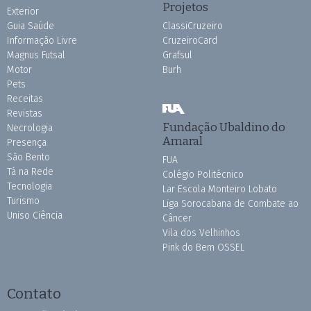
Projetos
Exterior
Guia Saúde
ClassiCruzeiro
Informação Livre
CruzeiroCard
Magnus Futsal
Grafsul
Motor
Burh
Pets
Receitas
Revistas
Fundação Ubaldino do
Necrologia
Amaral
Presença
São Bento
FUA
Tá na Rede
Colégio Politécnico
Tecnologia
Lar Escola Monteiro Lobato
Turismo
Liga Sorocabana de Combate ao
Uniso Ciência
Câncer
Vila dos Velhinhos
Pink do Bem OSSEL
Contato