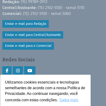
Redação:
(15) 99789-3913
Central/Assinante:
(15) 2102-5100 - ramal 5110
Comercial:
(15) 2102-5100 - ramal 5060
Enviar e-mail para Redação
Enviar e-mail para Central/Assinante
Enviar e-mail para o Comercial
Redes Sociais
Utilizamos cookies essenciais e tecnologias
Faça download do aplicativo
semelhantes de acordo com a nossa Política de
Privacidade. Ao continuar navegando, você
Play Store e App Store
concorda com estas condições.
Saiba mais