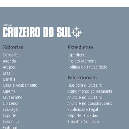
Editorias
Expediente
Sorocaba
Expediente
Agenda
Projeto Memória
Artigos
Política de Privacidade
Brasil
Fale conosco
Canal 1
Casa e Acabamento
Fale com o Cruzeiro
Cinema
Atendimento ao Assinante
Cruzeirinho
Anuncie no Cruzeiro
Do Leitor
Anuncie no ClassiCruzeiro
Educação
Publicidade Legal
Esporte
Repórter Cidadão
Economia
Trabalhe Conosco
Editorial