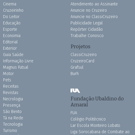
Cinema
Atendimento ao Assinante
Cruzeirinho
Anuncie no Cruzeiro
Do Leitor
Anuncie no ClassiCruzeiro
Educação
Publicidade Legal
Esporte
Repórter Cidadão
Economia
Trabalhe Conosco
Editorial
Projetos
Exterior
Guia Saúde
ClassiCruzeiro
Informação Livre
CruzeiroCard
Magnus Futsal
Grafsul
Motor
Burh
Pets
Receitas
Revistas
Fundação Ubaldino do
Necrologia
Amaral
Presença
São Bento
FUA
Tá na Rede
Colégio Politécnico
Tecnologia
Lar Escola Monteiro Lobato
Turismo
Liga Sorocabana de Combate ao