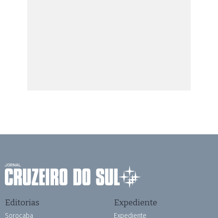
Editorias
Expediente
Sorocaba
Expediente