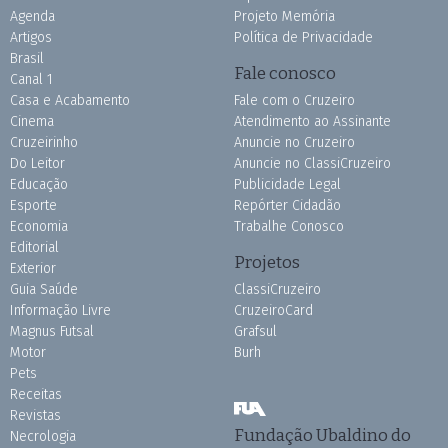
Agenda
Projeto Memória
Artigos
Política de Privacidade
Brasil
Fale conosco
Canal 1
Casa e Acabamento
Fale com o Cruzeiro
Cinema
Atendimento ao Assinante
Cruzeirinho
Anuncie no Cruzeiro
Do Leitor
Anuncie no ClassiCruzeiro
Educação
Publicidade Legal
Esporte
Repórter Cidadão
Economia
Trabalhe Conosco
Editorial
Projetos
Exterior
Guia Saúde
ClassiCruzeiro
Informação Livre
CruzeiroCard
Magnus Futsal
Grafsul
Motor
Burh
Pets
Receitas
Revistas
Fundação Ubaldino do
Necrologia