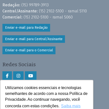
Redação:
(15) 99789-3913
Central/Assinante:
(15) 2102-5100 - ramal 5110
Comercial:
(15) 2102-5100 - ramal 5060
Enviar e-mail para Redação
Enviar e-mail para Central/Assinante
Enviar e-mail para o Comercial
Redes Sociais
Utilizamos cookies essenciais e tecnologias
Faça download do aplicativo
semelhantes de acordo com a nossa Política de
Privacidade. Ao continuar navegando, você
Play Store e App Store
concorda com estas condições.
Saiba mais