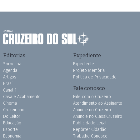
Editorias
Expediente
Sorocaba
Expediente
Agenda
Projeto Memória
Artigos
Política de Privacidade
Brasil
Fale conosco
Canal 1
Casa e Acabamento
Fale com o Cruzeiro
Cinema
Atendimento ao Assinante
Cruzeirinho
Anuncie no Cruzeiro
Do Leitor
Anuncie no ClassiCruzeiro
Educação
Publicidade Legal
Esporte
Repórter Cidadão
Economia
Trabalhe Conosco