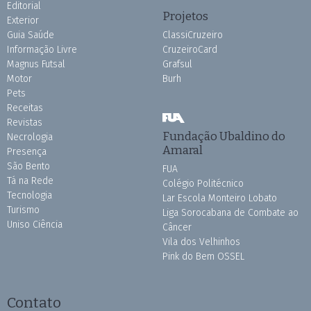
Editorial
Projetos
Exterior
Guia Saúde
ClassiCruzeiro
Informação Livre
CruzeiroCard
Magnus Futsal
Grafsul
Motor
Burh
Pets
Receitas
Revistas
Fundação Ubaldino do
Necrologia
Amaral
Presença
São Bento
FUA
Tá na Rede
Colégio Politécnico
Tecnologia
Lar Escola Monteiro Lobato
Turismo
Liga Sorocabana de Combate ao
Uniso Ciência
Câncer
Vila dos Velhinhos
Pink do Bem OSSEL
Contato