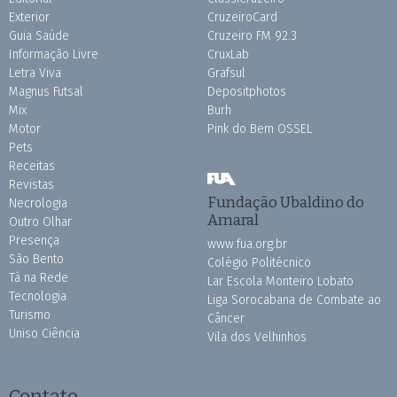
Exterior
CruzeiroCard
Guia Saúde
Cruzeiro FM 92.3
Informação Livre
CruxLab
Letra Viva
Grafsul
Magnus Futsal
Depositphotos
Mix
Burh
Motor
Pink do Bem OSSEL
Pets
Receitas
Revistas
Fundação Ubaldino do
Necrologia
Amaral
Outro Olhar
Presença
www.fua.org.br
São Bento
Colégio Politécnico
Tá na Rede
Lar Escola Monteiro Lobato
Tecnologia
Liga Sorocabana de Combate ao
Turismo
Câncer
Uniso Ciência
Vila dos Velhinhos
Contato