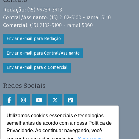
Redação:
(15) 99789-3913
Central/Assinante:
(15) 2102-5100 - ramal 5110
Comercial:
(15) 2102-5100 - ramal 5060
Enviar e-mail para Redação
Enviar e-mail para Central/Assinante
Enviar e-mail para o Comercial
Redes Sociais
Utilizamos cookies essenciais e tecnologias
Faça download do aplicativo
semelhantes de acordo com a nossa Política de
Play Store e App Store
Privacidade. Ao continuar navegando, você
concorda com estas condições.
Saiba mais