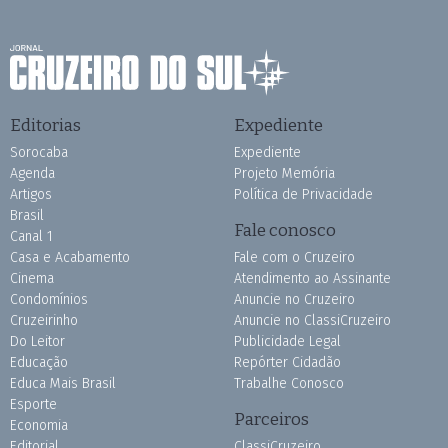
Editorias
Expediente
Sorocaba
Expediente
Agenda
Projeto Memória
Artigos
Política de Privacidade
Brasil
Fale conosco
Canal 1
Casa e Acabamento
Fale com o Cruzeiro
Cinema
Atendimento ao Assinante
Condomínios
Anuncie no Cruzeiro
Cruzeirinho
Anuncie no ClassiCruzeiro
Do Leitor
Publicidade Legal
Educação
Repórter Cidadão
Educa Mais Brasil
Trabalhe Conosco
Esporte
Parceiros
Economia
Editorial
ClassiCruzeiro