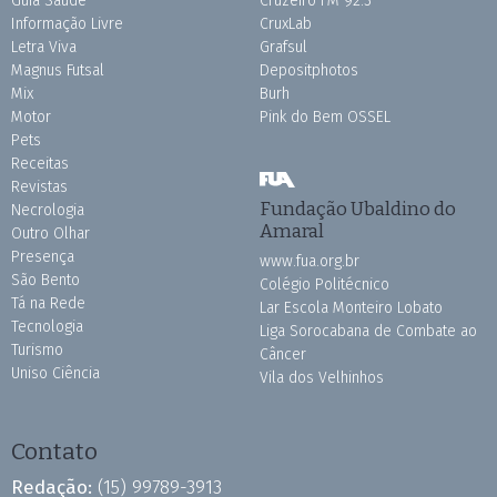
Guia Saúde
Cruzeiro FM 92.3
Informação Livre
CruxLab
Letra Viva
Grafsul
Magnus Futsal
Depositphotos
Mix
Burh
Motor
Pink do Bem OSSEL
Pets
Receitas
Revistas
Fundação Ubaldino do
Necrologia
Amaral
Outro Olhar
Presença
www.fua.org.br
São Bento
Colégio Politécnico
Tá na Rede
Lar Escola Monteiro Lobato
Tecnologia
Liga Sorocabana de Combate ao
Turismo
Câncer
Uniso Ciência
Vila dos Velhinhos
Contato
Redação:
(15) 99789-3913