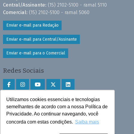
Central/Assinante:
(15) 2102-5100 - ramal 5110
Comercial:
(15) 2102-5100 - ramal 5060
Enviar e-mail para Redação
Enviar e-mail para Central/Assinante
Enviar e-mail para o Comercial
Redes Sociais
Utilizamos cookies essenciais e tecnologias
Faça download do aplicativo
semelhantes de acordo com a nossa Política de
Play Store e App Store
Privacidade. Ao continuar navegando, você
concorda com estas condições.
Saiba mais