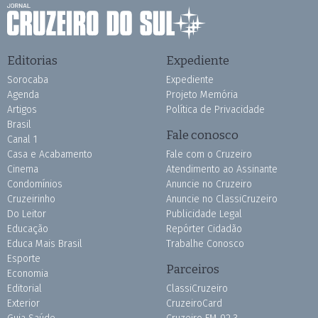
Editorias
Expediente
Sorocaba
Expediente
Agenda
Projeto Memória
Artigos
Política de Privacidade
Brasil
Fale conosco
Canal 1
Casa e Acabamento
Fale com o Cruzeiro
Cinema
Atendimento ao Assinante
Condomínios
Anuncie no Cruzeiro
Cruzeirinho
Anuncie no ClassiCruzeiro
Do Leitor
Publicidade Legal
Educação
Repórter Cidadão
Educa Mais Brasil
Trabalhe Conosco
Esporte
Parceiros
Economia
Editorial
ClassiCruzeiro
Exterior
CruzeiroCard