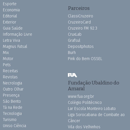
Esporte
Parceiros
Economia
Editorial
ClassiCruzeiro
Exterior
CruzeiroCard
Guia Saúde
Cruzeiro FM 92.3
Informação Livre
CruxLab
Letra Viva
Grafsul
Magnus Futsal
Depositphotos
Mix
Burh
Motor
Pink do Bem OSSEL
Pets
Receitas
Revistas
Fundação Ubaldino do
Necrologia
Amaral
Outro Olhar
Presença
www.fua.org.br
São Bento
Colégio Politécnico
Tá na Rede
Lar Escola Monteiro Lobato
Tecnologia
Liga Sorocabana de Combate ao
Turismo
Câncer
Uniso Ciência
Vila dos Velhinhos