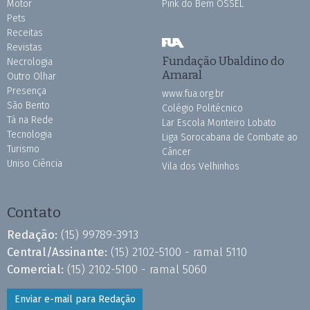
Motor
Pink do Bem OSSEL
Pets
Receitas
Revistas
Fundação Ubaldino do
Necrologia
Amaral
Outro Olhar
Presença
www.fua.org.br
São Bento
Colégio Politécnico
Tá na Rede
Lar Escola Monteiro Lobato
Tecnologia
Liga Sorocabana de Combate ao
Turismo
Câncer
Uniso Ciência
Vila dos Velhinhos
Contato
Redação:
(15) 99789-3913
Central/Assinante:
(15) 2102-5100 - ramal 5110
Comercial:
(15) 2102-5100 - ramal 5060
Enviar e-mail para Redação