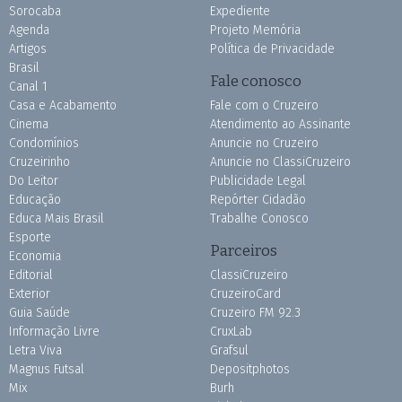
Sorocaba
Expediente
Agenda
Projeto Memória
Artigos
Política de Privacidade
Brasil
Fale conosco
Canal 1
Casa e Acabamento
Fale com o Cruzeiro
Cinema
Atendimento ao Assinante
Condomínios
Anuncie no Cruzeiro
Cruzeirinho
Anuncie no ClassiCruzeiro
Do Leitor
Publicidade Legal
Educação
Repórter Cidadão
Educa Mais Brasil
Trabalhe Conosco
Esporte
Parceiros
Economia
Editorial
ClassiCruzeiro
Exterior
CruzeiroCard
Guia Saúde
Cruzeiro FM 92.3
Informação Livre
CruxLab
Letra Viva
Grafsul
Magnus Futsal
Depositphotos
Mix
Burh