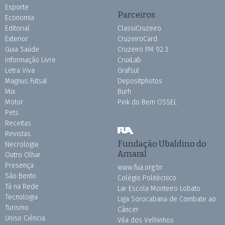
Esporte
Parceiros
Economia
Editorial
ClassiCruzeiro
Exterior
CruzeiroCard
Guia Saúde
Cruzeiro FM 92.3
Informação Livre
CruxLab
Letra Viva
Grafsul
Magnus Futsal
Depositphotos
Mix
Burh
Motor
Pink do Bem OSSEL
Pets
Receitas
Revistas
Fundação Ubaldino do
Necrologia
Amaral
Outro Olhar
Presença
www.fua.org.br
São Bento
Colégio Politécnico
Tá na Rede
Lar Escola Monteiro Lobato
Tecnologia
Liga Sorocabana de Combate ao
Turismo
Câncer
Uniso Ciência
Vila dos Velhinhos