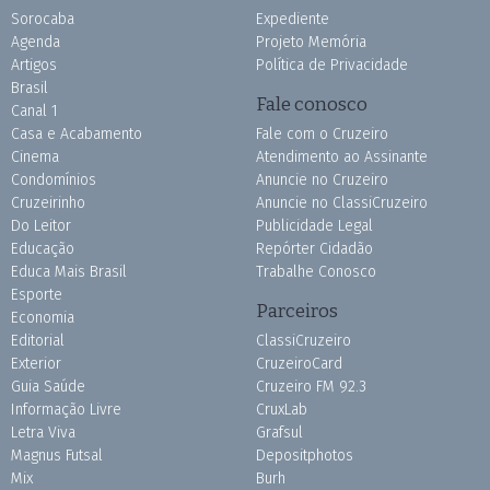
Sorocaba
Expediente
Agenda
Projeto Memória
Artigos
Política de Privacidade
Brasil
Fale conosco
Canal 1
Casa e Acabamento
Fale com o Cruzeiro
Cinema
Atendimento ao Assinante
Condomínios
Anuncie no Cruzeiro
Cruzeirinho
Anuncie no ClassiCruzeiro
Do Leitor
Publicidade Legal
Educação
Repórter Cidadão
Educa Mais Brasil
Trabalhe Conosco
Esporte
Parceiros
Economia
Editorial
ClassiCruzeiro
Exterior
CruzeiroCard
Guia Saúde
Cruzeiro FM 92.3
Informação Livre
CruxLab
Letra Viva
Grafsul
Magnus Futsal
Depositphotos
Mix
Burh