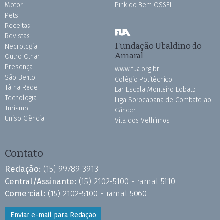
Motor
Pink do Bem OSSEL
Pets
Receitas
Revistas
Fundação Ubaldino do
Necrologia
Amaral
Outro Olhar
Presença
www.fua.org.br
São Bento
Colégio Politécnico
Tá na Rede
Lar Escola Monteiro Lobato
Tecnologia
Liga Sorocabana de Combate ao
Turismo
Câncer
Uniso Ciência
Vila dos Velhinhos
Contato
Redação:
(15) 99789-3913
Central/Assinante:
(15) 2102-5100 - ramal 5110
Comercial:
(15) 2102-5100 - ramal 5060
Enviar e-mail para Redação