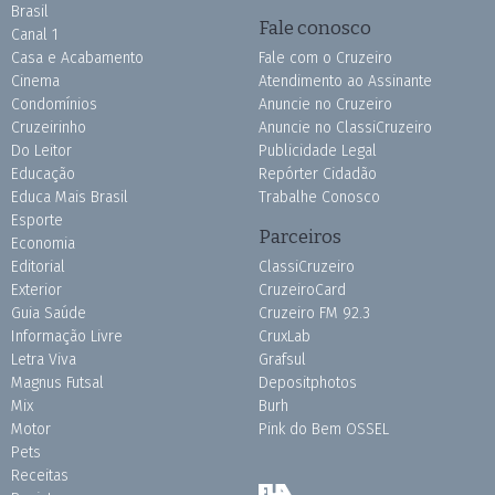
Brasil
Fale conosco
Canal 1
Casa e Acabamento
Fale com o Cruzeiro
Cinema
Atendimento ao Assinante
Condomínios
Anuncie no Cruzeiro
Cruzeirinho
Anuncie no ClassiCruzeiro
Do Leitor
Publicidade Legal
Educação
Repórter Cidadão
Educa Mais Brasil
Trabalhe Conosco
Esporte
Parceiros
Economia
Editorial
ClassiCruzeiro
Exterior
CruzeiroCard
Guia Saúde
Cruzeiro FM 92.3
Informação Livre
CruxLab
Letra Viva
Grafsul
Magnus Futsal
Depositphotos
Mix
Burh
Motor
Pink do Bem OSSEL
Pets
Receitas