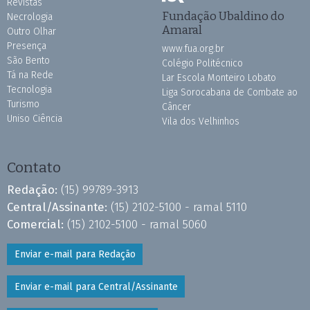
Revistas
Fundação Ubaldino do
Necrologia
Amaral
Outro Olhar
Presença
www.fua.org.br
São Bento
Colégio Politécnico
Tá na Rede
Lar Escola Monteiro Lobato
Tecnologia
Liga Sorocabana de Combate ao
Turismo
Câncer
Uniso Ciência
Vila dos Velhinhos
Contato
Redação:
(15) 99789-3913
Central/Assinante:
(15) 2102-5100 - ramal 5110
Comercial:
(15) 2102-5100 - ramal 5060
Enviar e-mail para Redação
Enviar e-mail para Central/Assinante