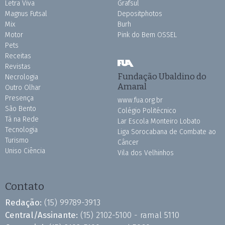
Letra Viva
Grafsul
Magnus Futsal
Depositphotos
Mix
Burh
Motor
Pink do Bem OSSEL
Pets
Receitas
Revistas
Fundação Ubaldino do
Necrologia
Amaral
Outro Olhar
Presença
www.fua.org.br
São Bento
Colégio Politécnico
Tá na Rede
Lar Escola Monteiro Lobato
Tecnologia
Liga Sorocabana de Combate ao
Turismo
Câncer
Uniso Ciência
Vila dos Velhinhos
Contato
Redação:
(15) 99789-3913
Central/Assinante:
(15) 2102-5100 - ramal 5110