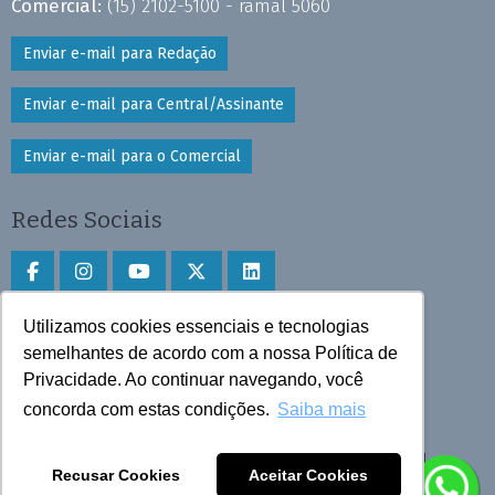
Comercial:
(15) 2102-5100 - ramal 5060
Enviar e-mail para Redação
Enviar e-mail para Central/Assinante
Enviar e-mail para o Comercial
Redes Sociais
Utilizamos cookies essenciais e tecnologias
Faça download do aplicativo
semelhantes de acordo com a nossa Política de
Privacidade. Ao continuar navegando, você
Play Store e App Store
concorda com estas condições.
Saiba mais
Todos os direitos reservados © 2025 Cruzeiro do Sul
Recusar Cookies
Aceitar Cookies