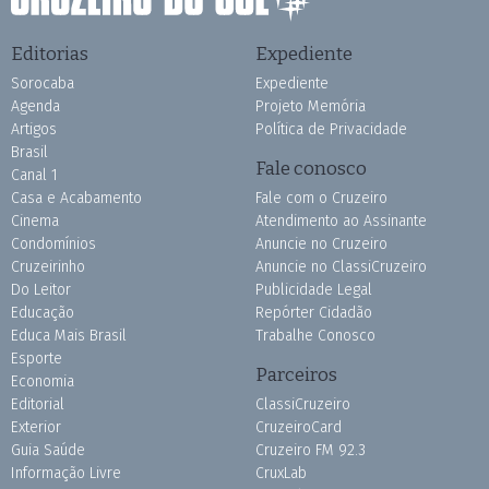
Editorias
Expediente
Sorocaba
Expediente
Agenda
Projeto Memória
Artigos
Política de Privacidade
Brasil
Fale conosco
Canal 1
Casa e Acabamento
Fale com o Cruzeiro
Cinema
Atendimento ao Assinante
Condomínios
Anuncie no Cruzeiro
Cruzeirinho
Anuncie no ClassiCruzeiro
Do Leitor
Publicidade Legal
Educação
Repórter Cidadão
Educa Mais Brasil
Trabalhe Conosco
Esporte
Parceiros
Economia
Editorial
ClassiCruzeiro
Exterior
CruzeiroCard
Guia Saúde
Cruzeiro FM 92.3
Informação Livre
CruxLab