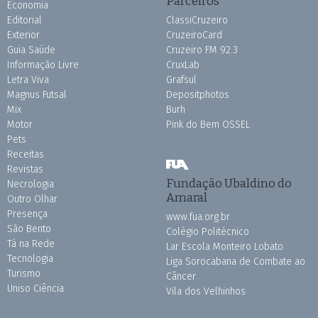
Parceiros
Economia
Editorial
ClassiCruzeiro
Exterior
CruzeiroCard
Guia Saúde
Cruzeiro FM 92.3
Informação Livre
CruxLab
Letra Viva
Grafsul
Magnus Futsal
Depositphotos
Mix
Burh
Motor
Pink do Bem OSSEL
Pets
Receitas
Revistas
Fundação Ubaldino do
Necrologia
Amaral
Outro Olhar
Presença
www.fua.org.br
São Bento
Colégio Politécnico
Tá na Rede
Lar Escola Monteiro Lobato
Tecnologia
Liga Sorocabana de Combate ao
Turismo
Câncer
Uniso Ciência
Vila dos Velhinhos