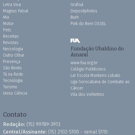
Letra Viva
Grafsul
Magnus Futsal
Depositphotos
Mix
Burh
Motor
Pink do Bem OSSEL
Pets
Receitas
Revistas
Fundação Ubaldino do
Necrologia
Amaral
Outro Olhar
Presença
www.fua.org.br
São Bento
Colégio Politécnico
Tá na Rede
Lar Escola Monteiro Lobato
Tecnologia
Liga Sorocabana de Combate ao
Turismo
Câncer
Uniso Ciência
Vila dos Velhinhos
Contato
Redação:
(15) 99789-3913
Central/Assinante:
(15) 2102-5100 - ramal 5110