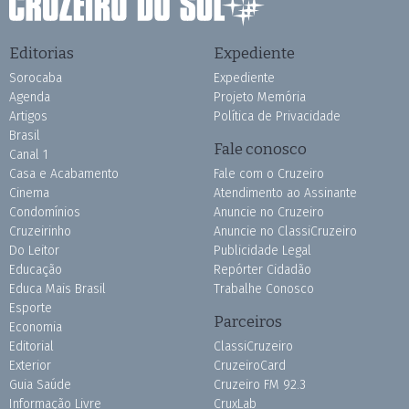
Editorias
Expediente
Sorocaba
Expediente
Agenda
Projeto Memória
Artigos
Política de Privacidade
Brasil
Fale conosco
Canal 1
Casa e Acabamento
Fale com o Cruzeiro
Cinema
Atendimento ao Assinante
Condomínios
Anuncie no Cruzeiro
Cruzeirinho
Anuncie no ClassiCruzeiro
Do Leitor
Publicidade Legal
Educação
Repórter Cidadão
Educa Mais Brasil
Trabalhe Conosco
Esporte
Parceiros
Economia
Editorial
ClassiCruzeiro
Exterior
CruzeiroCard
Guia Saúde
Cruzeiro FM 92.3
Informação Livre
CruxLab