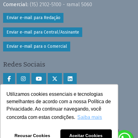
Comercial:
(15) 2102-5100 - ramal 5060
Enviar e-mail para Redação
Enviar e-mail para Central/Assinante
Enviar e-mail para o Comercial
Redes Sociais
Utilizamos cookies essenciais e tecnologias
Faça download do aplicativo
semelhantes de acordo com a nossa Política de
Play Store e App Store
Privacidade. Ao continuar navegando, você
concorda com estas condições.
Saiba mais
Todos os direitos reservados © 2025 Cruzeiro do Sul
Recusar Cookies
Aceitar Cookies