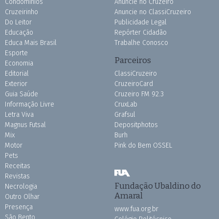
Condomínios
Anuncie no Cruzeiro
Cruzeirinho
Anuncie no ClassiCruzeiro
Do Leitor
Publicidade Legal
Educação
Repórter Cidadão
Educa Mais Brasil
Trabalhe Conosco
Esporte
Parceiros
Economia
Editorial
ClassiCruzeiro
Exterior
CruzeiroCard
Guia Saúde
Cruzeiro FM 92.3
Informação Livre
CruxLab
Letra Viva
Grafsul
Magnus Futsal
Depositphotos
Mix
Burh
Motor
Pink do Bem OSSEL
Pets
Receitas
Revistas
Fundação Ubaldino do
Necrologia
Amaral
Outro Olhar
Presença
www.fua.org.br
São Bento