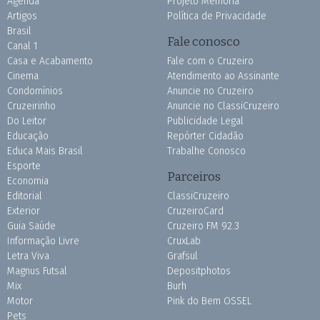
Agenda
Projeto Memória
Artigos
Política de Privacidade
Brasil
Fale conosco
Canal 1
Casa e Acabamento
Fale com o Cruzeiro
Cinema
Atendimento ao Assinante
Condomínios
Anuncie no Cruzeiro
Cruzeirinho
Anuncie no ClassiCruzeiro
Do Leitor
Publicidade Legal
Educação
Repórter Cidadão
Educa Mais Brasil
Trabalhe Conosco
Esporte
Parceiros
Economia
Editorial
ClassiCruzeiro
Exterior
CruzeiroCard
Guia Saúde
Cruzeiro FM 92.3
Informação Livre
CruxLab
Letra Viva
Grafsul
Magnus Futsal
Depositphotos
Mix
Burh
Motor
Pink do Bem OSSEL
Pets