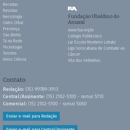
Receitas
Revistas
Fundação Ubaldino do
Necrologia
Amaral
Outro Olhar
Presença
www.fua.org.br
São Bento
Colégio Politécnico
Tá na Rede
Lar Escola Monteiro Lobato
Tecnologia
Liga Sorocabana de Combate ao
Turismo
Câncer
Uniso Ciência
Vila dos Velhinhos
Contato
Redação:
(15) 99789-3913
Central/Assinante:
(15) 2102-5100 - ramal 5110
Comercial:
(15) 2102-5100 - ramal 5060
Enviar e-mail para Redação
Enviar e-mail para Central/Assinante