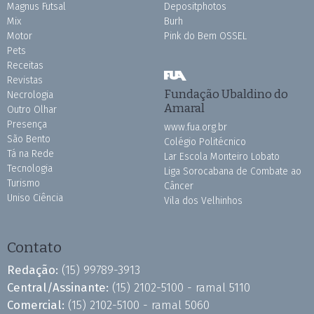
Magnus Futsal
Depositphotos
Mix
Burh
Motor
Pink do Bem OSSEL
Pets
Receitas
Revistas
Fundação Ubaldino do
Necrologia
Amaral
Outro Olhar
Presença
www.fua.org.br
São Bento
Colégio Politécnico
Tá na Rede
Lar Escola Monteiro Lobato
Tecnologia
Liga Sorocabana de Combate ao
Turismo
Câncer
Uniso Ciência
Vila dos Velhinhos
Contato
Redação:
(15) 99789-3913
Central/Assinante:
(15) 2102-5100 - ramal 5110
Comercial:
(15) 2102-5100 - ramal 5060