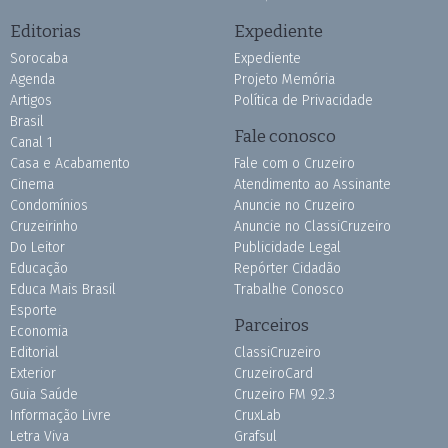
Editorias
Expediente
Sorocaba
Expediente
Agenda
Projeto Memória
Artigos
Política de Privacidade
Brasil
Fale conosco
Canal 1
Casa e Acabamento
Fale com o Cruzeiro
Cinema
Atendimento ao Assinante
Condomínios
Anuncie no Cruzeiro
Cruzeirinho
Anuncie no ClassiCruzeiro
Do Leitor
Publicidade Legal
Educação
Repórter Cidadão
Educa Mais Brasil
Trabalhe Conosco
Esporte
Parceiros
Economia
Editorial
ClassiCruzeiro
Exterior
CruzeiroCard
Guia Saúde
Cruzeiro FM 92.3
Informação Livre
CruxLab
Letra Viva
Grafsul