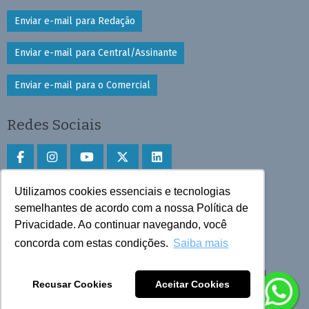
Enviar e-mail para Redação
Enviar e-mail para Central/Assinante
Enviar e-mail para o Comercial
Redes Sociais
Utilizamos cookies essenciais e tecnologias
Faça download do aplicativo
semelhantes de acordo com a nossa Política de
Privacidade. Ao continuar navegando, você
Play Store e App Store
concorda com estas condições.
Saiba mais
Todos os direitos reservados © 2025 Cruzeiro do Sul
Recusar Cookies
Aceitar Cookies