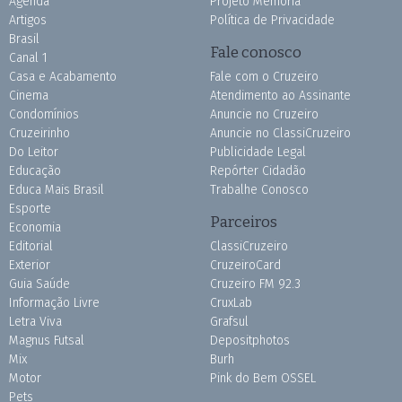
Agenda
Projeto Memória
Artigos
Política de Privacidade
Brasil
Fale conosco
Canal 1
Casa e Acabamento
Fale com o Cruzeiro
Cinema
Atendimento ao Assinante
Condomínios
Anuncie no Cruzeiro
Cruzeirinho
Anuncie no ClassiCruzeiro
Do Leitor
Publicidade Legal
Educação
Repórter Cidadão
Educa Mais Brasil
Trabalhe Conosco
Esporte
Parceiros
Economia
Editorial
ClassiCruzeiro
Exterior
CruzeiroCard
Guia Saúde
Cruzeiro FM 92.3
Informação Livre
CruxLab
Letra Viva
Grafsul
Magnus Futsal
Depositphotos
Mix
Burh
Motor
Pink do Bem OSSEL
Pets