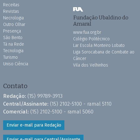
Receitas
Revistas
Fundação Ubaldino do
Necrologia
Amaral
Outro Olhar
Presença
www.fua.org.br
São Bento
Colégio Politécnico
Tá na Rede
Lar Escola Monteiro Lobato
Tecnologia
Liga Sorocabana de Combate ao
Turismo
Câncer
Uniso Ciência
Vila dos Velhinhos
Contato
Redação:
(15) 99789-3913
Central/Assinante:
(15) 2102-5100 - ramal 5110
Comercial:
(15) 2102-5100 - ramal 5060
Enviar e-mail para Redação
Enviar e-mail para Central/Assinante