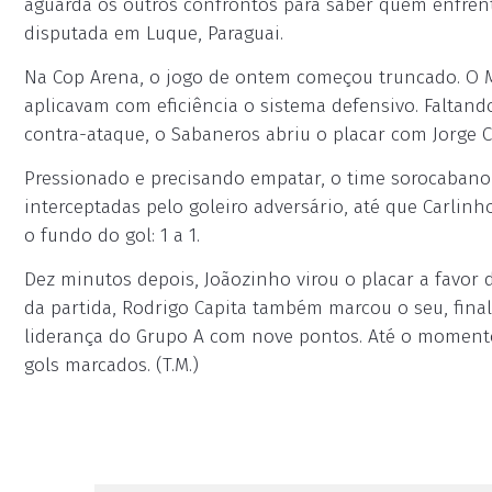
aguarda os outros confrontos para saber quem enfrent
disputada em Luque, Paraguai.
Na Cop Arena, o jogo de ontem começou truncado. O 
aplicavam com eficiência o sistema defensivo. Faltan
contra-ataque, o Sabaneros abriu o placar com Jorge C
Pressionado e precisando empatar, o time sorocabano
interceptadas pelo goleiro adversário, até que Carli
o fundo do gol: 1 a 1.
Dez minutos depois, Joãozinho virou o placar a favo
da partida, Rodrigo Capita também marcou o seu, final
liderança do Grupo A com nove pontos. Até o momento, 
gols marcados. (T.M.)