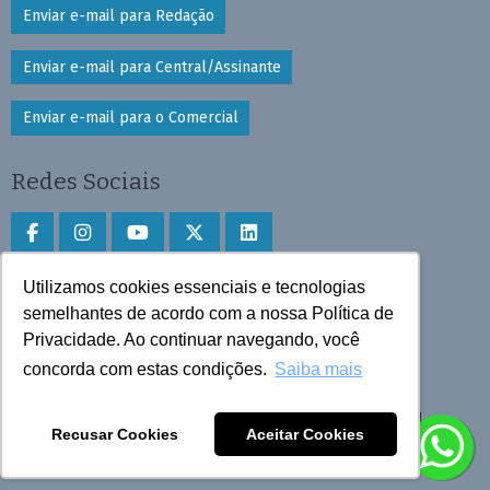
Enviar e-mail para Redação
Enviar e-mail para Central/Assinante
Enviar e-mail para o Comercial
Redes Sociais
Utilizamos cookies essenciais e tecnologias
Faça download do aplicativo
semelhantes de acordo com a nossa Política de
Play Store e App Store
Privacidade. Ao continuar navegando, você
concorda com estas condições.
Saiba mais
Todos os direitos reservados © 2025 Cruzeiro do Sul
Recusar Cookies
Aceitar Cookies