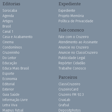
Editorias
Expediente
Sorocaba
Expediente
Agenda
Projeto Memória
Artigos
Política de Privacidade
Brasil
Fale conosco
Canal 1
Casa e Acabamento
Fale com o Cruzeiro
Cinema
Atendimento ao Assinante
Condomínios
Anuncie no Cruzeiro
Cruzeirinho
Anuncie no ClassiCruzeiro
Do Leitor
Publicidade Legal
Educação
Repórter Cidadão
Educa Mais Brasil
Trabalhe Conosco
Esporte
Parceiros
Economia
Editorial
ClassiCruzeiro
Exterior
CruzeiroCard
Guia Saúde
Cruzeiro FM 92.3
Informação Livre
CruxLab
Letra Viva
Grafsul
Magnus Futsal
Depositphotos