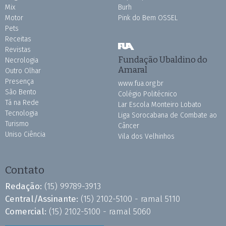
Mix
Burh
Motor
Pink do Bem OSSEL
Pets
Receitas
Revistas
Fundação Ubaldino do
Necrologia
Amaral
Outro Olhar
Presença
www.fua.org.br
São Bento
Colégio Politécnico
Tá na Rede
Lar Escola Monteiro Lobato
Tecnologia
Liga Sorocabana de Combate ao
Turismo
Câncer
Uniso Ciência
Vila dos Velhinhos
Contato
Redação:
(15) 99789-3913
Central/Assinante:
(15) 2102-5100 - ramal 5110
Comercial:
(15) 2102-5100 - ramal 5060