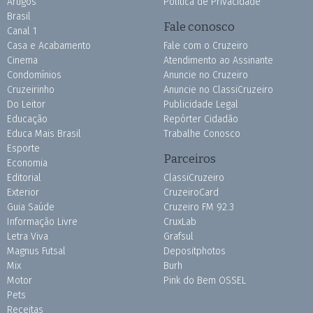
Artigos
Política de Privacidade
Brasil
Fale conosco
Canal 1
Casa e Acabamento
Fale com o Cruzeiro
Cinema
Atendimento ao Assinante
Condomínios
Anuncie no Cruzeiro
Cruzeirinho
Anuncie no ClassiCruzeiro
Do Leitor
Publicidade Legal
Educação
Repórter Cidadão
Educa Mais Brasil
Trabalhe Conosco
Esporte
Parceiros
Economia
Editorial
ClassiCruzeiro
Exterior
CruzeiroCard
Guia Saúde
Cruzeiro FM 92.3
Informação Livre
CruxLab
Letra Viva
Grafsul
Magnus Futsal
Depositphotos
Mix
Burh
Motor
Pink do Bem OSSEL
Pets
Receitas