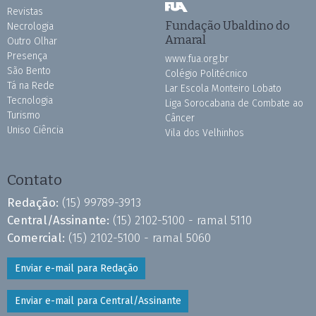
Revistas
Fundação Ubaldino do
Necrologia
Amaral
Outro Olhar
Presença
www.fua.org.br
São Bento
Colégio Politécnico
Tá na Rede
Lar Escola Monteiro Lobato
Tecnologia
Liga Sorocabana de Combate ao
Turismo
Câncer
Uniso Ciência
Vila dos Velhinhos
Contato
Redação:
(15) 99789-3913
Central/Assinante:
(15) 2102-5100 - ramal 5110
Comercial:
(15) 2102-5100 - ramal 5060
Enviar e-mail para Redação
Enviar e-mail para Central/Assinante