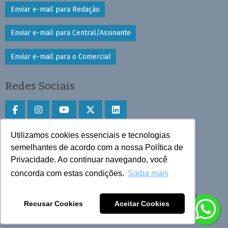
Enviar e-mail para Redação
Enviar e-mail para Central/Assinante
Enviar e-mail para o Comercial
Redes Sociais
Utilizamos cookies essenciais e tecnologias
Faça download do aplicativo
semelhantes de acordo com a nossa Política de
Privacidade. Ao continuar navegando, você
Play Store e App Store
concorda com estas condições.
Saiba mais
Todos os direitos reservados © 2025 Cruzeiro do Sul
Recusar Cookies
Aceitar Cookies