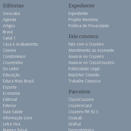
Editorias
Expediente
Sorocaba
Expediente
Agenda
Projeto Memória
Artigos
Política de Privacidade
Brasil
Fale conosco
Canal 1
Casa e Acabamento
Fale com o Cruzeiro
Cinema
Atendimento ao Assinante
Condomínios
Anuncie no Cruzeiro
Cruzeirinho
Anuncie no ClassiCruzeiro
Do Leitor
Publicidade Legal
Educação
Repórter Cidadão
Educa Mais Brasil
Trabalhe Conosco
Esporte
Parceiros
Economia
Editorial
ClassiCruzeiro
Exterior
CruzeiroCard
Guia Saúde
Cruzeiro FM 92.3
Informação Livre
CruxLab
Letra Viva
Grafsul
Magnus Futsal
Depositphotos