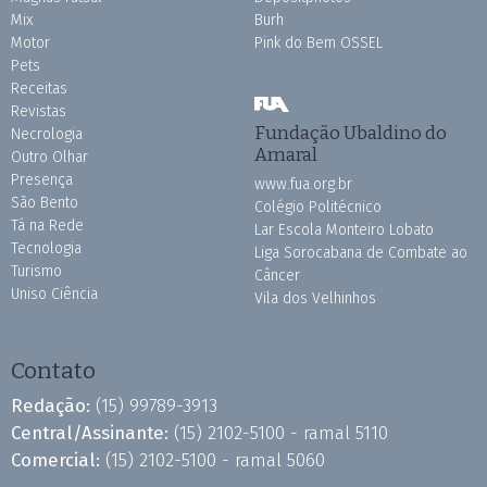
Mix
Burh
Motor
Pink do Bem OSSEL
Pets
Receitas
Revistas
Fundação Ubaldino do
Necrologia
Amaral
Outro Olhar
Presença
www.fua.org.br
São Bento
Colégio Politécnico
Tá na Rede
Lar Escola Monteiro Lobato
Tecnologia
Liga Sorocabana de Combate ao
Turismo
Câncer
Uniso Ciência
Vila dos Velhinhos
Contato
Redação:
(15) 99789-3913
Central/Assinante:
(15) 2102-5100 - ramal 5110
Comercial:
(15) 2102-5100 - ramal 5060