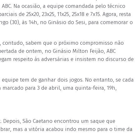
no ABC. Na ocasião, a equipe comandada pelo técnico
ciais de 25x20, 23x25, 11x25, 25x18 e 7x15. Agora, resta
o (30), às 14h, no Ginásio do Sesi, para comemorar o
e, contudo, sabem que o próximo compromisso não
apertada de ontem, no Ginásio Milton Feijão, ABC
pregam respeito às adversárias e insistem no discurso de
 a equipe tem de ganhar dois jogos. No entanto, se cada
 marcado para 3 de abril, uma quinta-feira, 19h,
et. Depois, São Caetano encontrou um saque que
librar, mas a vitória acabou indo mesmo para o time da