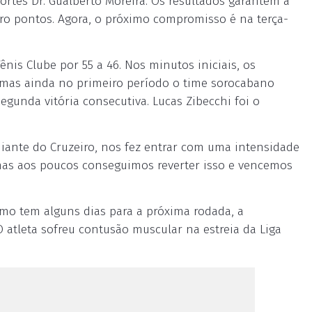
rtes Dr. Gualberto Moreira. Os resultados garantem à
tro pontos. Agora, o próximo compromisso é na terça-
Tênis Clube por 55 a 46. Nos minutos iniciais, os
, mas ainda no primeiro período o time sorocabano
gunda vitória consecutiva. Lucas Zibecchi foi o
diante do Cruzeiro, nos fez entrar com uma intensidade
 mas aos poucos conseguimos reverter isso e vencemos
mo tem alguns dias para a próxima rodada, a
 O atleta sofreu contusão muscular na estreia da Liga