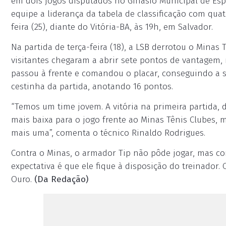
em dois jogos disputados no Ginásio Municipal de Espo
equipe a liderança da tabela de classificação com qua
feira (25), diante do Vitória-BA, às 19h, em Salvador.
Na partida de terça-feira (18), a LSB derrotou o Minas 
visitantes chegaram a abrir sete pontos de vantagem
passou à frente e comandou o placar, conseguindo a se
cestinha da partida, anotando 16 pontos.
“Temos um time jovem. A vitória na primeira partida, 
mais baixa para o jogo frente ao Minas Tênis Clubes,
mais uma”, comenta o técnico Rinaldo Rodrigues.
Contra o Minas, o armador Tip não pôde jogar, mas co
expectativa é que ele fique à disposição do treinador.
Ouro.
(Da Redação)