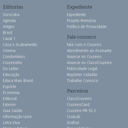
Editorias
Expediente
Sorocaba
Expediente
Agenda
Projeto Memória
Artigos
Política de Privacidade
Brasil
Fale conosco
Canal 1
Casa e Acabamento
Fale com o Cruzeiro
Cinema
Atendimento ao Assinante
Condomínios
Anuncie no Cruzeiro
Cruzeirinho
Anuncie no ClassiCruzeiro
Do Leitor
Publicidade Legal
Educação
Repórter Cidadão
Educa Mais Brasil
Trabalhe Conosco
Esporte
Parceiros
Economia
Editorial
ClassiCruzeiro
Exterior
CruzeiroCard
Guia Saúde
Cruzeiro FM 92.3
Informação Livre
CruxLab
Letra Viva
Grafsul