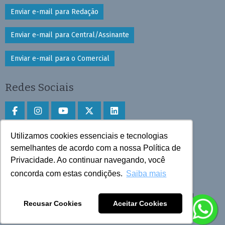
Enviar e-mail para Redação
Enviar e-mail para Central/Assinante
Enviar e-mail para o Comercial
Redes Sociais
Utilizamos cookies essenciais e tecnologias
Faça download do aplicativo
semelhantes de acordo com a nossa Política de
Privacidade. Ao continuar navegando, você
Play Store e App Store
concorda com estas condições.
Saiba mais
Todos os direitos reservados © 2025 Cruzeiro do Sul
Recusar Cookies
Aceitar Cookies