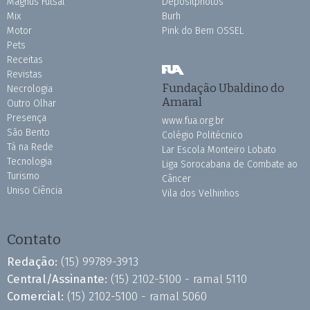
Magnus Futsal
Depositphotos
Mix
Burh
Motor
Pink do Bem OSSEL
Pets
Receitas
Revistas
Fundação Ubaldino do
Necrologia
Amaral
Outro Olhar
Presença
www.fua.org.br
São Bento
Colégio Politécnico
Tá na Rede
Lar Escola Monteiro Lobato
Tecnologia
Liga Sorocabana de Combate ao
Turismo
Câncer
Uniso Ciência
Vila dos Velhinhos
Contato
Redação:
(15) 99789-3913
Central/Assinante:
(15) 2102-5100 - ramal 5110
Comercial:
(15) 2102-5100 - ramal 5060