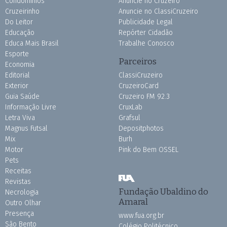
Condomínios
Anuncie no Cruzeiro
Cruzeirinho
Anuncie no ClassiCruzeiro
Do Leitor
Publicidade Legal
Educação
Repórter Cidadão
Educa Mais Brasil
Trabalhe Conosco
Esporte
Parceiros
Economia
Editorial
ClassiCruzeiro
Exterior
CruzeiroCard
Guia Saúde
Cruzeiro FM 92.3
Informação Livre
CruxLab
Letra Viva
Grafsul
Magnus Futsal
Depositphotos
Mix
Burh
Motor
Pink do Bem OSSEL
Pets
Receitas
Revistas
Fundação Ubaldino do
Necrologia
Amaral
Outro Olhar
Presença
www.fua.org.br
São Bento
Colégio Politécnico