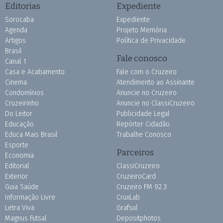
Editorias
Expediente
Sorocaba
Expediente
Agenda
Projeto Memória
Artigos
Política de Privacidade
Brasil
Fale conosco
Canal 1
Casa e Acabamento
Fale com o Cruzeiro
Cinema
Atendimento ao Assinante
Condomínios
Anuncie no Cruzeiro
Cruzeirinho
Anuncie no ClassiCruzeiro
Do Leitor
Publicidade Legal
Educação
Repórter Cidadão
Educa Mais Brasil
Trabalhe Conosco
Esporte
Parceiros
Economia
Editorial
ClassiCruzeiro
Exterior
CruzeiroCard
Guia Saúde
Cruzeiro FM 92.3
Informação Livre
CruxLab
Letra Viva
Grafsul
Magnus Futsal
Depositphotos