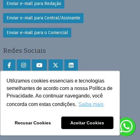
Enviar e-mail para Redação
Enviar e-mail para Central/Assinante
Enviar e-mail para o Comercial
Redes Sociais
Utilizamos cookies essenciais e tecnologias
Faça download do aplicativo
semelhantes de acordo com a nossa Política de
Privacidade. Ao continuar navegando, você
Play Store e App Store
concorda com estas condições.
Saiba mais
Todos os direitos reservados © 2025 Cruzeiro do Sul
Recusar Cookies
Aceitar Cookies