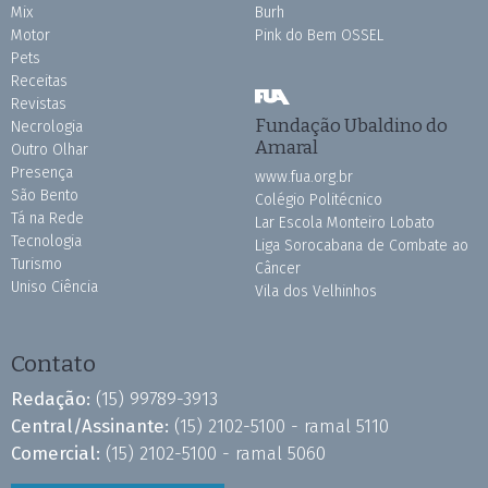
Mix
Burh
Motor
Pink do Bem OSSEL
Pets
Receitas
Revistas
Fundação Ubaldino do
Necrologia
Amaral
Outro Olhar
Presença
www.fua.org.br
São Bento
Colégio Politécnico
Tá na Rede
Lar Escola Monteiro Lobato
Tecnologia
Liga Sorocabana de Combate ao
Turismo
Câncer
Uniso Ciência
Vila dos Velhinhos
Contato
Redação:
(15) 99789-3913
Central/Assinante:
(15) 2102-5100 - ramal 5110
Comercial:
(15) 2102-5100 - ramal 5060