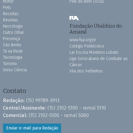
Motor
Pink do Bem OSSEL
Pets
Receitas
Revistas
Fundação Ubaldino do
Necrologia
Amaral
Outro Olhar
Presença
www.fua.org.br
São Bento
Colégio Politécnico
Tá na Rede
Lar Escola Monteiro Lobato
Tecnologia
Liga Sorocabana de Combate ao
Turismo
Câncer
Uniso Ciência
Vila dos Velhinhos
Contato
Redação:
(15) 99789-3913
Central/Assinante:
(15) 2102-5100 - ramal 5110
Comercial:
(15) 2102-5100 - ramal 5060
Enviar e-mail para Redação