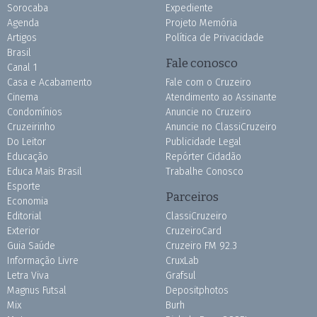
Sorocaba
Expediente
Agenda
Projeto Memória
Artigos
Política de Privacidade
Brasil
Fale conosco
Canal 1
Casa e Acabamento
Fale com o Cruzeiro
Cinema
Atendimento ao Assinante
Condomínios
Anuncie no Cruzeiro
Cruzeirinho
Anuncie no ClassiCruzeiro
Do Leitor
Publicidade Legal
Educação
Repórter Cidadão
Educa Mais Brasil
Trabalhe Conosco
Esporte
Parceiros
Economia
Editorial
ClassiCruzeiro
Exterior
CruzeiroCard
Guia Saúde
Cruzeiro FM 92.3
Informação Livre
CruxLab
Letra Viva
Grafsul
Magnus Futsal
Depositphotos
Mix
Burh