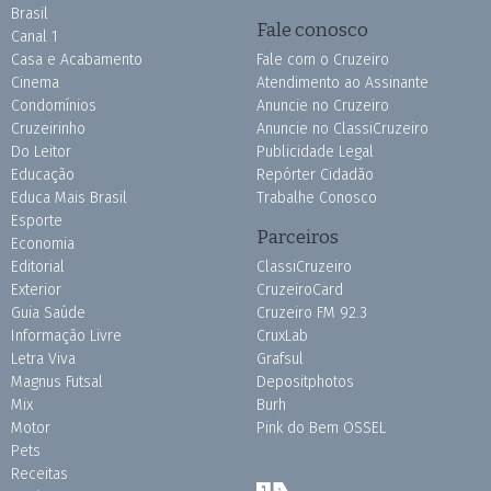
Brasil
Fale conosco
Canal 1
Casa e Acabamento
Fale com o Cruzeiro
Cinema
Atendimento ao Assinante
Condomínios
Anuncie no Cruzeiro
Cruzeirinho
Anuncie no ClassiCruzeiro
Do Leitor
Publicidade Legal
Educação
Repórter Cidadão
Educa Mais Brasil
Trabalhe Conosco
Esporte
Parceiros
Economia
Editorial
ClassiCruzeiro
Exterior
CruzeiroCard
Guia Saúde
Cruzeiro FM 92.3
Informação Livre
CruxLab
Letra Viva
Grafsul
Magnus Futsal
Depositphotos
Mix
Burh
Motor
Pink do Bem OSSEL
Pets
Receitas