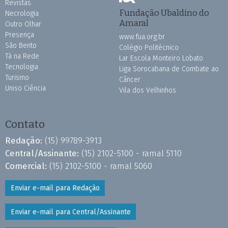
Revistas
Fundação Ubaldino do
Necrologia
Amaral
Outro Olhar
Presença
www.fua.org.br
São Bento
Colégio Politécnico
Tá na Rede
Lar Escola Monteiro Lobato
Tecnologia
Liga Sorocabana de Combate ao
Turismo
Câncer
Uniso Ciência
Vila dos Velhinhos
Contato
Redação:
(15) 99789-3913
Central/Assinante:
(15) 2102-5100 - ramal 5110
Comercial:
(15) 2102-5100 - ramal 5060
Enviar e-mail para Redação
Enviar e-mail para Central/Assinante