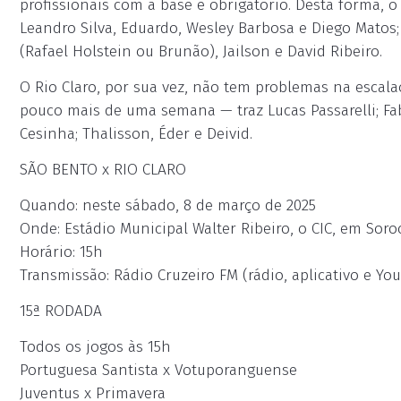
profissionais com a base é obrigatório. Desta forma, 
Leandro Silva, Eduardo, Wesley Barbosa e Diego Matos
(Rafael Holstein ou Brunão), Jailson e David Ribeiro.
O Rio Claro, por sua vez, não tem problemas na escala
pouco mais de uma semana — traz Lucas Passarelli; Fa
Cesinha; Thalisson, Éder e Deivid.
SÃO BENTO x RIO CLARO
Quando: neste sábado, 8 de março de 2025
Onde: Estádio Municipal Walter Ribeiro, o CIC, em Sor
Horário: 15h
Transmissão: Rádio Cruzeiro FM (rádio, aplicativo e Yo
15ª RODADA
Todos os jogos às 15h
Portuguesa Santista x Votuporanguense
Juventus x Primavera