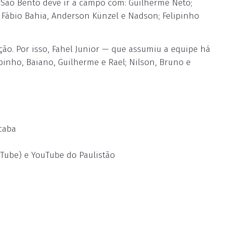
o São Bento deve ir a campo com: Guilherme Neto;
; Fábio Bahia, Anderson Künzel e Nadson; Felipinho
ção. Por isso, Fahel Junior — que assumiu a equipe há
binho, Baiano, Guilherme e Rael; Nilson, Bruno e
ocaba
uTube) e YouTube do Paulistão