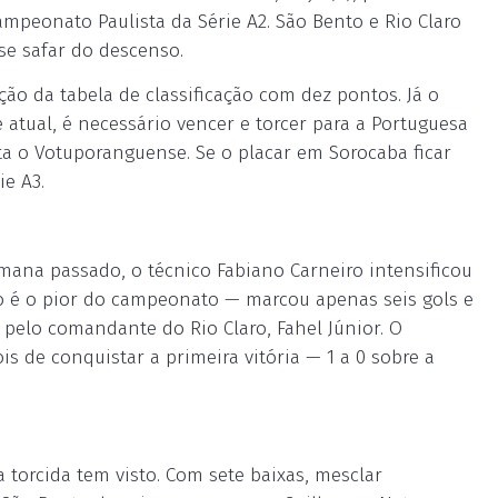
peonato Paulista da Série A2. São Bento e Rio Claro
se safar do descenso.
ão da tabela de classificação com dez pontos. Já o
 atual, é necessário vencer e torcer para a Portuguesa
ta o Votuporanguense. Se o placar em Sorocaba ficar
ie A3.
emana passado, o técnico Fabiano Carneiro intensificou
no é o pior do campeonato — marcou apenas seis gols e
 pelo comandante do Rio Claro, Fahel Júnior. O
de conquistar a primeira vitória — 1 a 0 sobre a
 torcida tem visto. Com sete baixas, mesclar