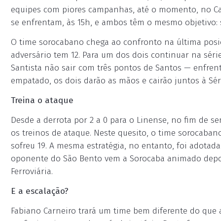
equipes com piores campanhas, até o momento, no Cam
se enfrentam, às 15h, e ambos têm o mesmo objetivo: 
O time sorocabano chega ao confronto na última posiç
adversário tem 12. Para um dos dois continuar na série
Santista não sair com três pontos de Santos — enfren
empatado, os dois darão as mãos e cairão juntos à Sér
Treina o ataque
Desde a derrota por 2 a 0 para o Linense, no fim de s
os treinos de ataque. Neste quesito, o time sorocaba
sofreu 19. A mesma estratégia, no entanto, foi adotada
oponente do São Bento vem a Sorocaba animado depois 
Ferroviária.
E a escalação?
Fabiano Carneiro trará um time bem diferente do que a