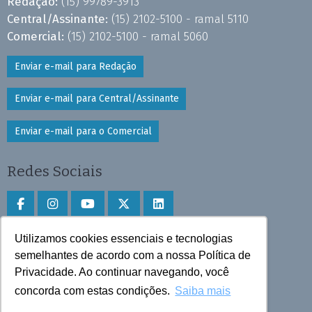
Redação:
(15) 99789-3913
Central/Assinante:
(15) 2102-5100 - ramal 5110
Comercial:
(15) 2102-5100 - ramal 5060
Enviar e-mail para Redação
Enviar e-mail para Central/Assinante
Enviar e-mail para o Comercial
Redes Sociais
Utilizamos cookies essenciais e tecnologias
Faça download do aplicativo
semelhantes de acordo com a nossa Política de
Privacidade. Ao continuar navegando, você
Play Store e App Store
concorda com estas condições.
Saiba mais