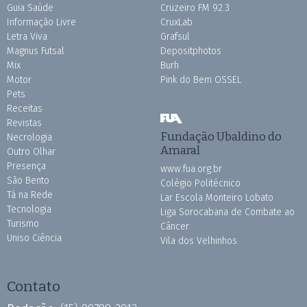
Guia Saúde
Cruzeiro FM 92.3
Informação Livre
CruxLab
Letra Viva
Grafsul
Magnus Futsal
Depositphotos
Mix
Burh
Motor
Pink do Bem OSSEL
Pets
Receitas
Revistas
Fundação Ubaldino do
Necrologia
Amaral
Outro Olhar
Presença
www.fua.org.br
São Bento
Colégio Politécnico
Tá na Rede
Lar Escola Monteiro Lobato
Tecnologia
Liga Sorocabana de Combate ao
Turismo
Câncer
Uniso Ciência
Vila dos Velhinhos
Contato