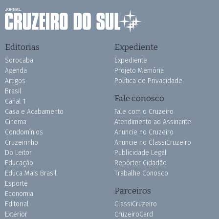
Editorias
Expediente
Sorocaba
Expediente
Agenda
Projeto Memória
Artigos
Política de Privacidade
Brasil
Fale conosco
Canal 1
Casa e Acabamento
Fale com o Cruzeiro
Cinema
Atendimento ao Assinante
Condomínios
Anuncie no Cruzeiro
Cruzeirinho
Anuncie no ClassiCruzeiro
Do Leitor
Publicidade Legal
Educação
Repórter Cidadão
Educa Mais Brasil
Trabalhe Conosco
Esporte
Parceiros
Economia
Editorial
ClassiCruzeiro
Exterior
CruzeiroCard