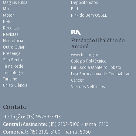
Magnus Futsal
Depositphotos
Mix
Burh
Motor
Pink do Bem OSSEL
Pets
Receitas
Revistas
Fundação Ubaldino do
Necrologia
Amaral
Outro Olhar
Presença
www.fua.org.br
São Bento
Colégio Politécnico
Tá na Rede
Lar Escola Monteiro Lobato
Tecnologia
Liga Sorocabana de Combate ao
Turismo
Câncer
Uniso Ciência
Vila dos Velhinhos
Contato
Redação:
(15) 99789-3913
Central/Assinante:
(15) 2102-5100 - ramal 5110
Comercial:
(15) 2102-5100 - ramal 5060