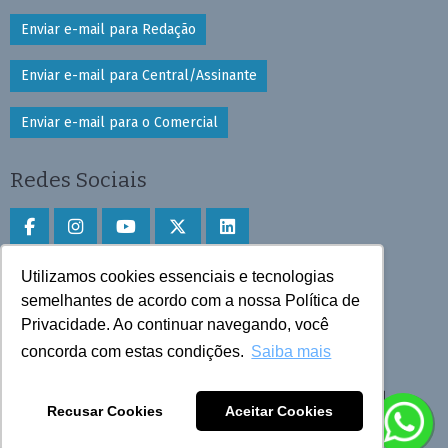
Enviar e-mail para Redação
Enviar e-mail para Central/Assinante
Enviar e-mail para o Comercial
Redes Sociais
Utilizamos cookies essenciais e tecnologias
Faça download do aplicativo
semelhantes de acordo com a nossa Política de
Privacidade. Ao continuar navegando, você
Play Store e App Store
concorda com estas condições.
Saiba mais
Todos os direitos reservados © 2025 Cruzeiro do Sul
Recusar Cookies
Aceitar Cookies