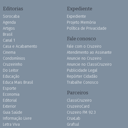
Editorias
Expediente
Sorocaba
Expediente
Agenda
Projeto Memória
Artigos
Política de Privacidade
Brasil
Fale conosco
Canal 1
Casa e Acabamento
Fale com o Cruzeiro
Cinema
Atendimento ao Assinante
Condomínios
Anuncie no Cruzeiro
Cruzeirinho
Anuncie no ClassiCruzeiro
Do Leitor
Publicidade Legal
Educação
Repórter Cidadão
Educa Mais Brasil
Trabalhe Conosco
Esporte
Parceiros
Economia
Editorial
ClassiCruzeiro
Exterior
CruzeiroCard
Guia Saúde
Cruzeiro FM 92.3
Informação Livre
CruxLab
Letra Viva
Grafsul