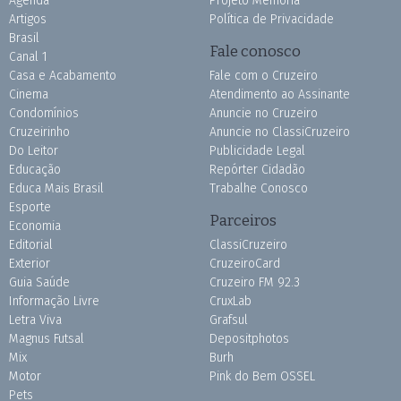
Agenda
Projeto Memória
Artigos
Política de Privacidade
Brasil
Fale conosco
Canal 1
Casa e Acabamento
Fale com o Cruzeiro
Cinema
Atendimento ao Assinante
Condomínios
Anuncie no Cruzeiro
Cruzeirinho
Anuncie no ClassiCruzeiro
Do Leitor
Publicidade Legal
Educação
Repórter Cidadão
Educa Mais Brasil
Trabalhe Conosco
Esporte
Parceiros
Economia
Editorial
ClassiCruzeiro
Exterior
CruzeiroCard
Guia Saúde
Cruzeiro FM 92.3
Informação Livre
CruxLab
Letra Viva
Grafsul
Magnus Futsal
Depositphotos
Mix
Burh
Motor
Pink do Bem OSSEL
Pets