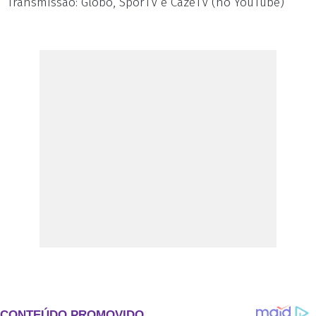
Transmissão: Globo, SporTV e CazéTV (no YouTube)