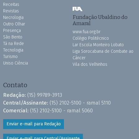
Receitas
Revistas
Fundação Ubaldino do
Necrologia
Amaral
Outro Olhar
Presença
www.fua.org.br
São Bento
Colégio Politécnico
Tá na Rede
Lar Escola Monteiro Lobato
Tecnologia
Liga Sorocabana de Combate ao
Turismo
Câncer
Uniso Ciência
Vila dos Velhinhos
Contato
Redação:
(15) 99789-3913
Central/Assinante:
(15) 2102-5100 - ramal 5110
Comercial:
(15) 2102-5100 - ramal 5060
Enviar e-mail para Redação
Enviar e-mail para Central/Assinante