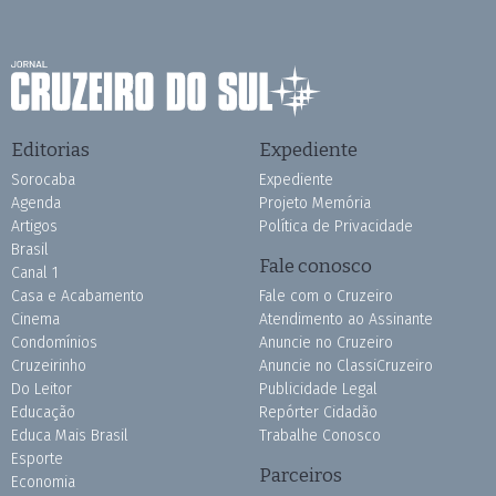
Editorias
Expediente
Sorocaba
Expediente
Agenda
Projeto Memória
Artigos
Política de Privacidade
Brasil
Fale conosco
Canal 1
Casa e Acabamento
Fale com o Cruzeiro
Cinema
Atendimento ao Assinante
Condomínios
Anuncie no Cruzeiro
Cruzeirinho
Anuncie no ClassiCruzeiro
Do Leitor
Publicidade Legal
Educação
Repórter Cidadão
Educa Mais Brasil
Trabalhe Conosco
Esporte
Parceiros
Economia