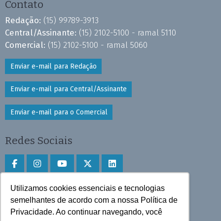
Contato
Redação:
(15) 99789-3913
Central/Assinante:
(15) 2102-5100 - ramal 5110
Comercial:
(15) 2102-5100 - ramal 5060
Enviar e-mail para Redação
Enviar e-mail para Central/Assinante
Enviar e-mail para o Comercial
Redes Sociais
Utilizamos cookies essenciais e tecnologias
Faça download do aplicativo
semelhantes de acordo com a nossa Política de
Privacidade. Ao continuar navegando, você
Play Store e App Store