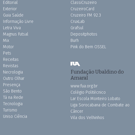
Editorial
ClassiCruzeiro
Exterior
CruzeiroCard
Guia Saúde
Cruzeiro FM 92.3
Informação Livre
CruxLab
Letra Viva
Grafsul
Magnus Futsal
Depositphotos
Mix
Burh
Motor
Pink do Bem OSSEL
Pets
Receitas
Revistas
Fundação Ubaldino do
Necrologia
Amaral
Outro Olhar
Presença
www.fua.org.br
São Bento
Colégio Politécnico
Tá na Rede
Lar Escola Monteiro Lobato
Tecnologia
Liga Sorocabana de Combate ao
Turismo
Câncer
Uniso Ciência
Vila dos Velhinhos