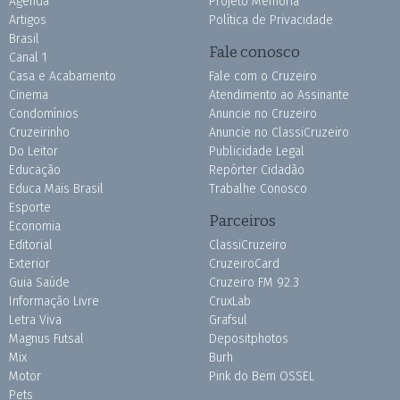
Agenda
Projeto Memória
Artigos
Política de Privacidade
Brasil
Fale conosco
Canal 1
Casa e Acabamento
Fale com o Cruzeiro
Cinema
Atendimento ao Assinante
Condomínios
Anuncie no Cruzeiro
Cruzeirinho
Anuncie no ClassiCruzeiro
Do Leitor
Publicidade Legal
Educação
Repórter Cidadão
Educa Mais Brasil
Trabalhe Conosco
Esporte
Parceiros
Economia
Editorial
ClassiCruzeiro
Exterior
CruzeiroCard
Guia Saúde
Cruzeiro FM 92.3
Informação Livre
CruxLab
Letra Viva
Grafsul
Magnus Futsal
Depositphotos
Mix
Burh
Motor
Pink do Bem OSSEL
Pets