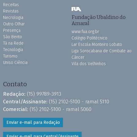
Receitas
Revistas
Fundação Ubaldino do
Necrologia
Amaral
Outro Olhar
Presença
www.fua.org.br
São Bento
Colégio Politécnico
Tá na Rede
Lar Escola Monteiro Lobato
Tecnologia
Liga Sorocabana de Combate ao
Turismo
Câncer
Uniso Ciência
Vila dos Velhinhos
Contato
Redação:
(15) 99789-3913
Central/Assinante:
(15) 2102-5100 - ramal 5110
Comercial:
(15) 2102-5100 - ramal 5060
Enviar e-mail para Redação
Enviar e-mail para Central/Assinante