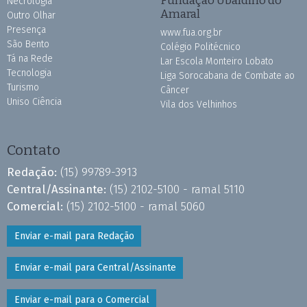
Necrologia
Amaral
Outro Olhar
Presença
www.fua.org.br
São Bento
Colégio Politécnico
Tá na Rede
Lar Escola Monteiro Lobato
Tecnologia
Liga Sorocabana de Combate ao
Turismo
Câncer
Uniso Ciência
Vila dos Velhinhos
Contato
Redação:
(15) 99789-3913
Central/Assinante:
(15) 2102-5100 - ramal 5110
Comercial:
(15) 2102-5100 - ramal 5060
Enviar e-mail para Redação
Enviar e-mail para Central/Assinante
Enviar e-mail para o Comercial