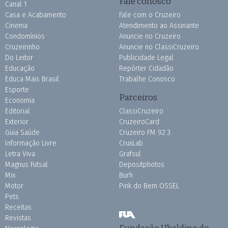
Fale conosco
Canal 1
Casa e Acabamento
Fale com o Cruzeiro
Cinema
Atendimento ao Assinante
Condomínios
Anuncie no Cruzeiro
Cruzeirinho
Anuncie no ClassiCruzeiro
Do Leitor
Publicidade Legal
Educação
Repórter Cidadão
Educa Mais Brasil
Trabalhe Conosco
Esporte
Parceiros
Economia
Editorial
ClassiCruzeiro
Exterior
CruzeiroCard
Guia Saúde
Cruzeiro FM 92.3
Informação Livre
CruxLab
Letra Viva
Grafsul
Magnus Futsal
Depositphotos
Mix
Burh
Motor
Pink do Bem OSSEL
Pets
Receitas
Revistas
Fundação Ubaldino do