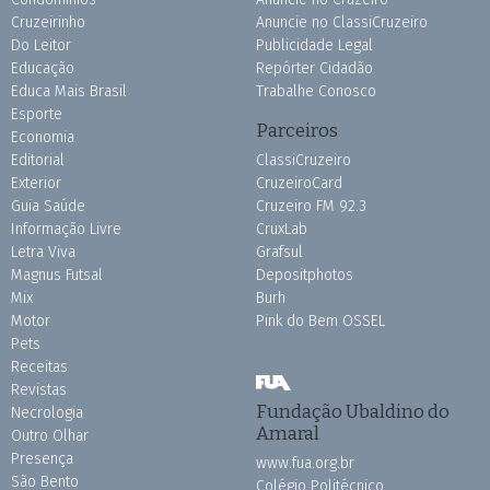
Cruzeirinho
Anuncie no ClassiCruzeiro
Do Leitor
Publicidade Legal
Educação
Repórter Cidadão
Educa Mais Brasil
Trabalhe Conosco
Esporte
Parceiros
Economia
Editorial
ClassiCruzeiro
Exterior
CruzeiroCard
Guia Saúde
Cruzeiro FM 92.3
Informação Livre
CruxLab
Letra Viva
Grafsul
Magnus Futsal
Depositphotos
Mix
Burh
Motor
Pink do Bem OSSEL
Pets
Receitas
Revistas
Fundação Ubaldino do
Necrologia
Amaral
Outro Olhar
Presença
www.fua.org.br
São Bento
Colégio Politécnico