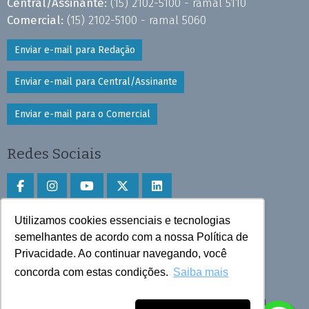
Central/Assinante:
(15) 2102-5100 - ramal 5110
Comercial:
(15) 2102-5100 - ramal 5060
Enviar e-mail para Redação
Enviar e-mail para Central/Assinante
Enviar e-mail para o Comercial
Redes Sociais
Utilizamos cookies essenciais e tecnologias
Faça download do aplicativo
semelhantes de acordo com a nossa Política de
Privacidade. Ao continuar navegando, você
Play Store e App Store
concorda com estas condições.
Saiba mais
Todos os direitos reservados © 2025 Cruzeiro do Sul