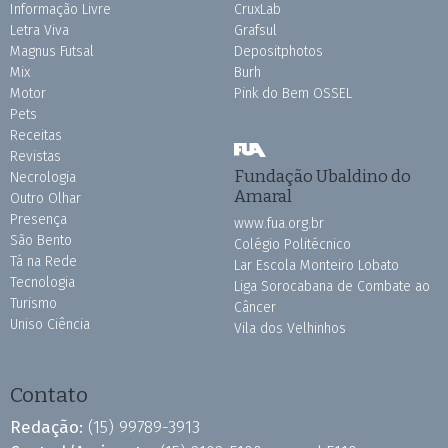
Informação Livre
CruxLab
Letra Viva
Grafsul
Magnus Futsal
Depositphotos
Mix
Burh
Motor
Pink do Bem OSSEL
Pets
Receitas
Revistas
Fundação Ubaldino do
Necrologia
Amaral
Outro Olhar
Presença
www.fua.org.br
São Bento
Colégio Politécnico
Tá na Rede
Lar Escola Monteiro Lobato
Tecnologia
Liga Sorocabana de Combate ao
Turismo
Câncer
Uniso Ciência
Vila dos Velhinhos
Contato
Redação:
(15) 99789-3913