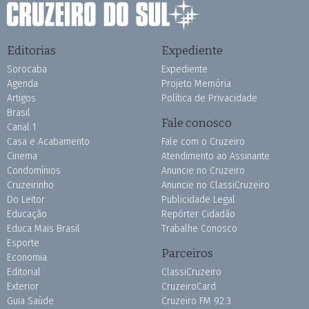
Editorias
Expediente
Sorocaba
Expediente
Agenda
Projeto Memória
Artigos
Política de Privacidade
Brasil
Fale conosco
Canal 1
Casa e Acabamento
Fale com o Cruzeiro
Cinema
Atendimento ao Assinante
Condomínios
Anuncie no Cruzeiro
Cruzeirinho
Anuncie no ClassiCruzeiro
Do Leitor
Publicidade Legal
Educação
Repórter Cidadão
Educa Mais Brasil
Trabalhe Conosco
Esporte
Parceiros
Economia
Editorial
ClassiCruzeiro
Exterior
CruzeiroCard
Guia Saúde
Cruzeiro FM 92.3