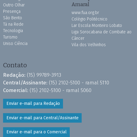
Amaral
Outro Olhar
Presença
www.fua.org.br
São Bento
Colégio Politécnico
Tá na Rede
Lar Escola Monteiro Lobato
Tecnologia
Liga Sorocabana de Combate ao
Turismo
Câncer
Uniso Ciência
Vila dos Velhinhos
Contato
Redação:
(15) 99789-3913
Central/Assinante:
(15) 2102-5100 - ramal 5110
Comercial:
(15) 2102-5100 - ramal 5060
Enviar e-mail para Redação
Enviar e-mail para Central/Assinante
Enviar e-mail para o Comercial