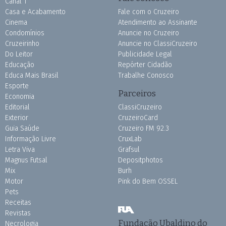
Canal 1
Casa e Acabamento
Fale com o Cruzeiro
Cinema
Atendimento ao Assinante
Condomínios
Anuncie no Cruzeiro
Cruzeirinho
Anuncie no ClassiCruzeiro
Do Leitor
Publicidade Legal
Educação
Repórter Cidadão
Educa Mais Brasil
Trabalhe Conosco
Esporte
Parceiros
Economia
Editorial
ClassiCruzeiro
Exterior
CruzeiroCard
Guia Saúde
Cruzeiro FM 92.3
Informação Livre
CruxLab
Letra Viva
Grafsul
Magnus Futsal
Depositphotos
Mix
Burh
Motor
Pink do Bem OSSEL
Pets
Receitas
Revistas
Fundação Ubaldino do
Necrologia