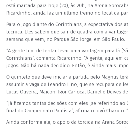
está marcada para hoje (20), às 20h, na Arena Sorocab
Ricardinho, ainda faz um último treino no local da par
Para o jogo diante do Corinthians, a expectativa dos
técnica. Eles sabem que sair de quadra com a vantagem
semana que vem, no Parque São Jorge, em São Paulo.
“A gente tem de tentar levar uma vantagem para lá [S
Corinthians”, comenta Ricardinho. “A gente, aqui em ca
jogos. Não há nada decidido. Então, é ainda mais impo
O quinteto que deve iniciar a partida pelo Magnus te
assumir a vaga de Leandro Lino, que se recupera de les
Lucas Oliveira, Maicon, Igor Carioca, Daniel e Deives 
“Já fizemos tantas decisões com eles [se referindo ao
final do Campeonato Paulista”, afirma o pivô Charuto. 
Ainda conforme ele, o apoio da torcida na Arena Soro