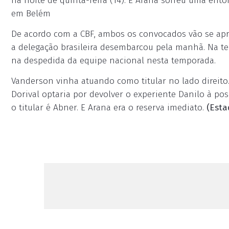
na noite de quinta-feira (14). E Arana sofreu uma entor
em Belém
De acordo com a CBF, ambos os convocados vão se apr
a delegação brasileira desembarcou pela manhã. Na ter
na despedida da equipe nacional nesta temporada.
Vanderson vinha atuan­do como titular no lado direito
Dorival optaria por devolver o experiente Danilo à pos
o titular é Abner. E Arana era o reserva imediato.
(Est