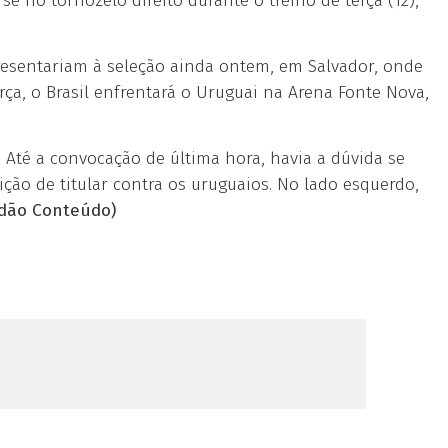
se no tornozelo direito durante o treino de terça (12),
esentariam à seleção ainda ontem, em Salvador, onde
ça, o Brasil enfrentará o Uruguai na Arena Fonte Nova,
. Até a convocação de última hora, havia a dúvida se
ição de titular contra os uruguaios. No lado esquerdo,
adão Conteúdo)