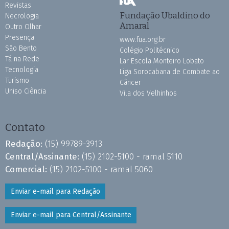
Revistas
Fundação Ubaldino do
Necrologia
Amaral
Outro Olhar
Presença
www.fua.org.br
São Bento
Colégio Politécnico
Tá na Rede
Lar Escola Monteiro Lobato
Tecnologia
Liga Sorocabana de Combate ao
Turismo
Câncer
Uniso Ciência
Vila dos Velhinhos
Contato
Redação:
(15) 99789-3913
Central/Assinante:
(15) 2102-5100 - ramal 5110
Comercial:
(15) 2102-5100 - ramal 5060
Enviar e-mail para Redação
Enviar e-mail para Central/Assinante