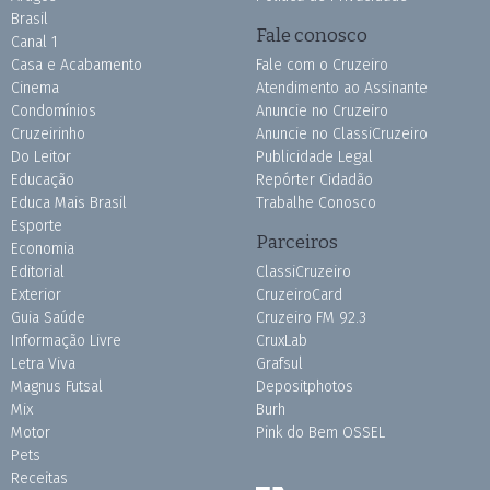
Brasil
Fale conosco
Canal 1
Casa e Acabamento
Fale com o Cruzeiro
Cinema
Atendimento ao Assinante
Condomínios
Anuncie no Cruzeiro
Cruzeirinho
Anuncie no ClassiCruzeiro
Do Leitor
Publicidade Legal
Educação
Repórter Cidadão
Educa Mais Brasil
Trabalhe Conosco
Esporte
Parceiros
Economia
Editorial
ClassiCruzeiro
Exterior
CruzeiroCard
Guia Saúde
Cruzeiro FM 92.3
Informação Livre
CruxLab
Letra Viva
Grafsul
Magnus Futsal
Depositphotos
Mix
Burh
Motor
Pink do Bem OSSEL
Pets
Receitas