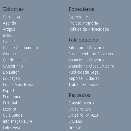
Editorias
Expediente
Sorocaba
Expediente
Agenda
Projeto Memória
Artigos
Política de Privacidade
Brasil
Fale conosco
Canal 1
Casa e Acabamento
Fale com o Cruzeiro
Cinema
Atendimento ao Assinante
Condomínios
Anuncie no Cruzeiro
Cruzeirinho
Anuncie no ClassiCruzeiro
Do Leitor
Publicidade Legal
Educação
Repórter Cidadão
Educa Mais Brasil
Trabalhe Conosco
Esporte
Parceiros
Economia
Editorial
ClassiCruzeiro
Exterior
CruzeiroCard
Guia Saúde
Cruzeiro FM 92.3
Informação Livre
CruxLab
Letra Viva
Grafsul