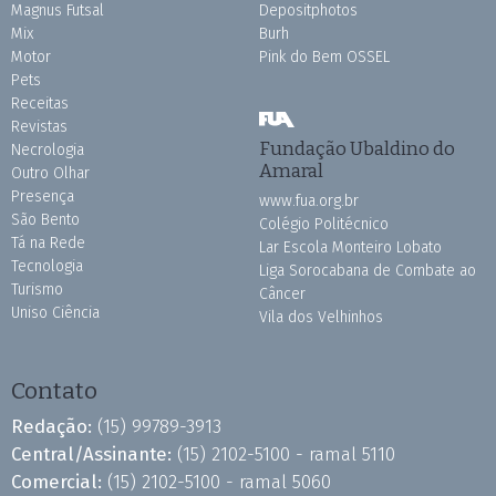
Magnus Futsal
Depositphotos
Mix
Burh
Motor
Pink do Bem OSSEL
Pets
Receitas
Revistas
Fundação Ubaldino do
Necrologia
Amaral
Outro Olhar
Presença
www.fua.org.br
São Bento
Colégio Politécnico
Tá na Rede
Lar Escola Monteiro Lobato
Tecnologia
Liga Sorocabana de Combate ao
Turismo
Câncer
Uniso Ciência
Vila dos Velhinhos
Contato
Redação:
(15) 99789-3913
Central/Assinante:
(15) 2102-5100 - ramal 5110
Comercial:
(15) 2102-5100 - ramal 5060