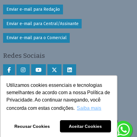
Enviar e-mail para Redação
Enviar e-mail para Central/Assinante
Enviar e-mail para o Comercial
Redes Sociais
Utilizamos cookies essenciais e tecnologias
Faça download do aplicativo
semelhantes de acordo com a nossa Política de
Play Store e App Store
Privacidade. Ao continuar navegando, você
concorda com estas condições.
Saiba mais
Todos os direitos reservados © 2025 Cruzeiro do Sul
Recusar Cookies
Aceitar Cookies