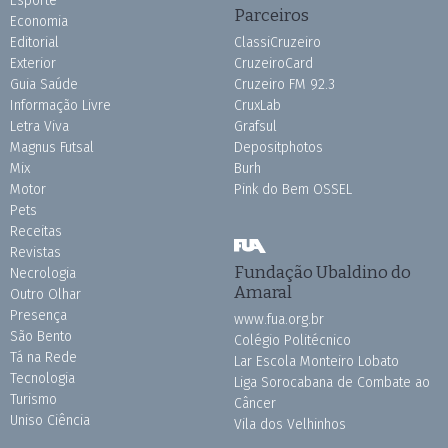
Esporte
Parceiros
Economia
Editorial
ClassiCruzeiro
Exterior
CruzeiroCard
Guia Saúde
Cruzeiro FM 92.3
Informação Livre
CruxLab
Letra Viva
Grafsul
Magnus Futsal
Depositphotos
Mix
Burh
Motor
Pink do Bem OSSEL
Pets
Receitas
Revistas
Fundação Ubaldino do
Necrologia
Amaral
Outro Olhar
Presença
www.fua.org.br
São Bento
Colégio Politécnico
Tá na Rede
Lar Escola Monteiro Lobato
Tecnologia
Liga Sorocabana de Combate ao
Turismo
Câncer
Uniso Ciência
Vila dos Velhinhos