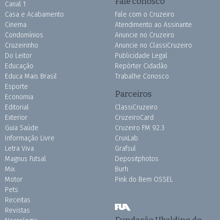
Fale conosco
Canal 1
Casa e Acabamento
Fale com o Cruzeiro
Cinema
Atendimento ao Assinante
Condomínios
Anuncie no Cruzeiro
Cruzeirinho
Anuncie no ClassiCruzeiro
Do Leitor
Publicidade Legal
Educação
Repórter Cidadão
Educa Mais Brasil
Trabalhe Conosco
Esporte
Parceiros
Economia
Editorial
ClassiCruzeiro
Exterior
CruzeiroCard
Guia Saúde
Cruzeiro FM 92.3
Informação Livre
CruxLab
Letra Viva
Grafsul
Magnus Futsal
Depositphotos
Mix
Burh
Motor
Pink do Bem OSSEL
Pets
Receitas
Revistas
Fundação Ubaldino do