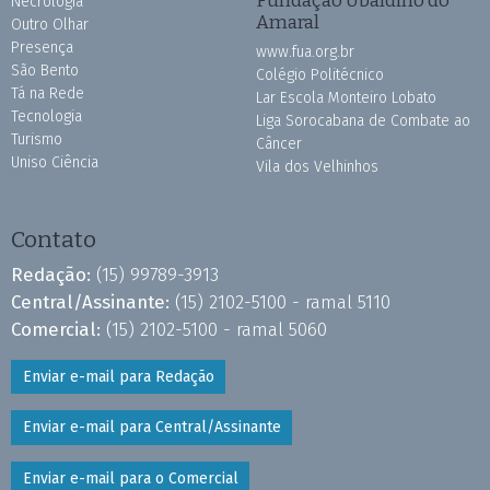
Necrologia
Amaral
Outro Olhar
Presença
www.fua.org.br
São Bento
Colégio Politécnico
Tá na Rede
Lar Escola Monteiro Lobato
Tecnologia
Liga Sorocabana de Combate ao
Turismo
Câncer
Uniso Ciência
Vila dos Velhinhos
Contato
Redação:
(15) 99789-3913
Central/Assinante:
(15) 2102-5100 - ramal 5110
Comercial:
(15) 2102-5100 - ramal 5060
Enviar e-mail para Redação
Enviar e-mail para Central/Assinante
Enviar e-mail para o Comercial